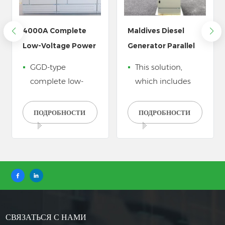
4000A Complete
Maldives Diesel
Low-Voltage Power
Generator Parallel
Distribution
Synchronizer Panel
GGD-type
This solution,
Cabinet System
complete low-
which includes
voltage power
parallel cabinets
distribution
and low voltage
ПОДРОБНОСТИ
ПОДРОБНОСТИ
system is a
panels, integrates
custom-
multiple diesel
engineered
generators into a
solution for
unified grid,
medium and
ensuring stability,
large processing
efficiency, and
plants, designed
adaptability in
СВЯЗАТЬСЯ С НАМИ
to eliminate
even the most