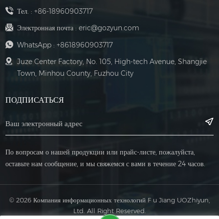
production
demanding
Тел. :
+86-18960903717
downtime,
environments.
Электронная почта :
eric@gozyun.com
reduce
Whether
WhatsApp :
+8618960903717
operational costs,
it&rsquo;s the
Juze Center Factory, No. 105, High-tech Avenue, Shangjie
and ensure full
electric circuit
Town, Minhou County, Fuzhou City
compliance with
breaker panel
global safety
ensuring safety or
ПОДПИСАТЬСЯ
standards.
the electrical
Comprising a
distribution panel
4000A main
managing power
incoming cabinet
flow, every
По вопросам о нашей продукции или прайс-листе, пожалуйста,
and two high-
component
оставьте нам сообщение, и мы свяжемся с вами в течение 24 часов.
capacity outgoing
works in harmony
cabinets, it
to deliver
© 2026 Компания информационных технологий F u Jiang UOZhiyun,
delivers stable,
uninterrupted
Ltd. All Right Reserved.
intelligent power
power.