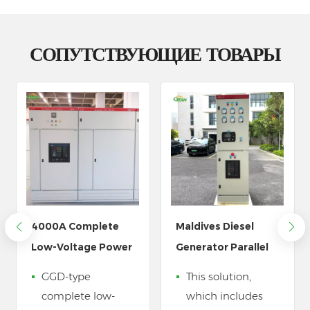
СОПУТСТВУЮЩИЕ ТОВАРЫ
Maldives Diesel
Power Distribution
Generator Parallel
Equipment for
Synchronizer Panel
Electric Vehicle
This solution,
Our power
Charging Station
which includes
distribution boxes
Systems