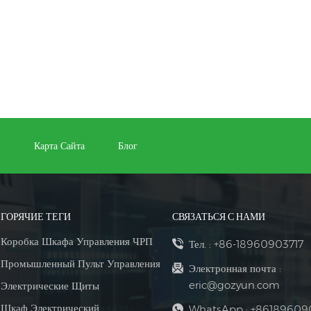
и
Карта Сайта
Блог
ГОРЯЧИЕ ТЕГИ
СВЯЗАТЬСЯ С НАМИ
Коробка Шкафа Управления ЧРП
Тел. :
+86-18960903717
Промышленный Пульт Управления
Электронная почта :
eric@gozyun.com
Электрические Щиты
Шкаф Электрический
WhatsApp :
+86189609