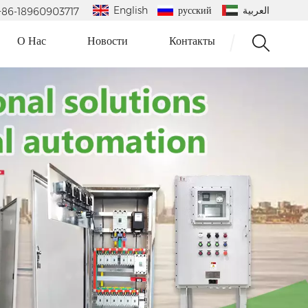
English
русский
العربية
 : +86-18960903717
О Нас
Новости
Контакты