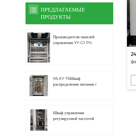
ПРЕДЛАГАЕМЫЕ
ПРОДУКТЫ
Производители панелей
управления YY-G1 Plc
24
фа
MLXY-T6Шкаф
распределения питания с
запасным ребром
Шкаф управления
регулируемой частотой
водяного насоса LZ3