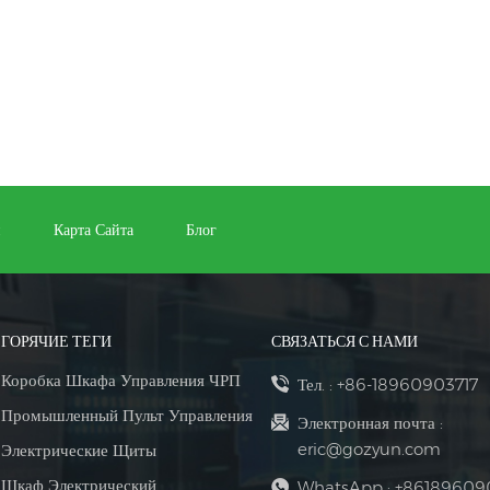
и
Карта Сайта
Блог
ГОРЯЧИЕ ТЕГИ
СВЯЗАТЬСЯ С НАМИ
Коробка Шкафа Управления ЧРП
Тел. :
+86-18960903717
Промышленный Пульт Управления
Электронная почта :
eric@gozyun.com
Электрические Щиты
Шкаф Электрический
WhatsApp :
+86189609