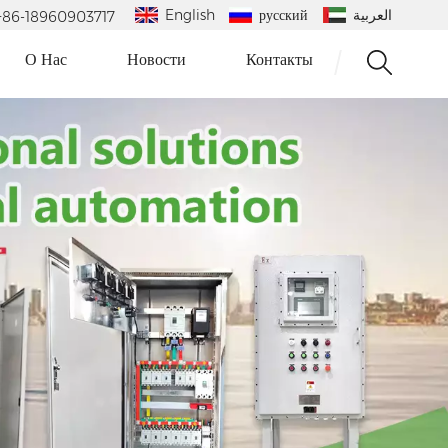
English
русский
العربية
 : +86-18960903717
О Нас
Новости
Контакты