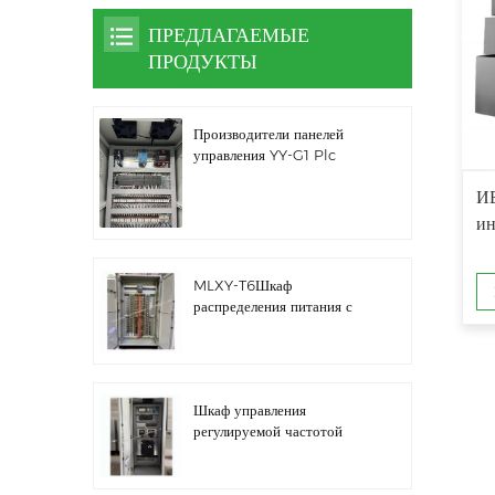
ПРЕДЛАГАЕМЫЕ
ПРОДУКТЫ
Производители панелей
управления YY-G1 Plc
И
ин
MLXY-T6Шкаф
распределения питания с
запасным ребром
Шкаф управления
регулируемой частотой
водяного насоса LZ3