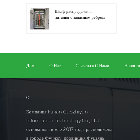
Шкаф распределения
питания с запасным ребром
Автоматизация
распределительного
оборудования,
оборудование управления
Дом
О Нас
Связаться С Нами
Новост
ПЛК
Шкаф электрического
управления
программируемым
О
преобразователем частоты
Компания Fujian Guozhiyun
Шкаф электросчетчика,
Information Technology Co., Ltd.,
используемый в ящике
основанная в мае 2017 года, расположена
электросчетчика торговых
центров
в городе Фучжоу, провинция Фуцзянь,