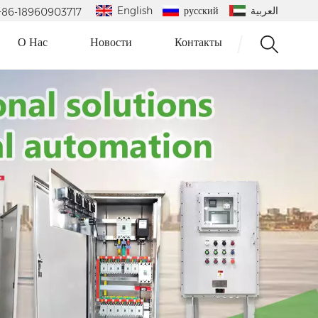
English
русский
العربية
 : +86-18960903717
О Нас
Новости
Контакты