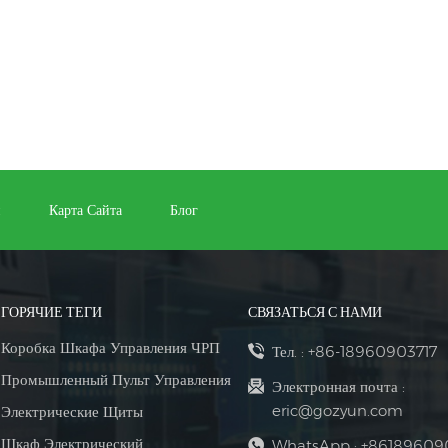
и
Карта Сайта
Блог
ГОРЯЧИЕ ТЕГИ
СВЯЗАТЬСЯ С НАМИ
Коробка Шкафа Управления ЧРП
Тел. :
+86-18960903717
Промышленный Пульт Управления
Электронная почта :
eric@gozyun.com
Электрические Щиты
Шкаф Электрический
WhatsApp :
+86189609