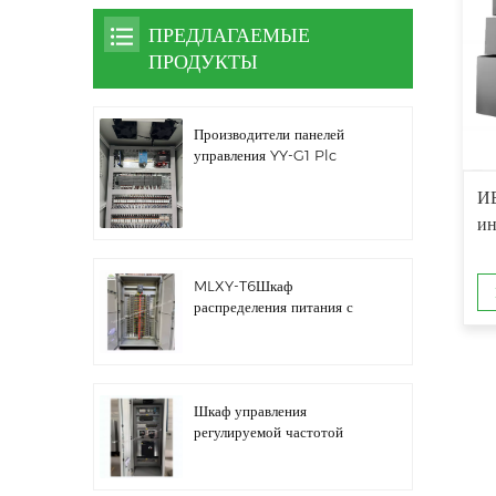
ПРЕДЛАГАЕМЫЕ
ПРОДУКТЫ
Производители панелей
управления YY-G1 Plc
И
ин
MLXY-T6Шкаф
распределения питания с
запасным ребром
Шкаф управления
регулируемой частотой
водяного насоса LZ3