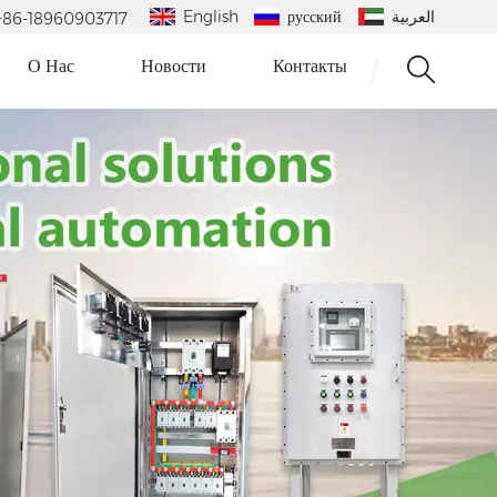
English
русский
العربية
 : +86-18960903717
О Нас
Новости
Контакты