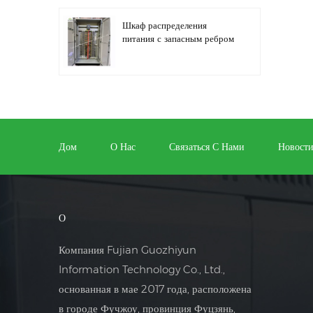
Шкаф распределения
питания с запасным ребром
Автоматизация
распределительного
оборудования,
оборудование управления
Дом
О Нас
Связаться С Нами
Новост
ПЛК
Шкаф электрического
управления
программируемым
О
преобразователем частоты
Компания Fujian Guozhiyun
Шкаф электросчетчика,
Information Technology Co., Ltd.,
используемый в ящике
основанная в мае 2017 года, расположена
электросчетчика торговых
центров
в городе Фучжоу, провинция Фуцзянь,