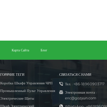
и
Карта Сайта
Блог
ГОРЯЧИЕ ТЕГИ
СВЯЗАТЬСЯ С НАМИ
Коробка Шкафа Управления ЧРП
Тел. :
+86-18960903717
Промышленный Пульт Управления
Электронная почта :
eric@gozyun.com
Электрические Щиты
Шкаф Электрический
WhatsApp :
+86189609