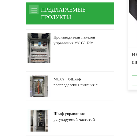
ПРЕДЛАГАЕМЫЕ
ПРОДУКТЫ
Производители панелей
управления YY-G1 Plc
И
ин
MLXY-T6Шкаф
распределения питания с
запасным ребром
Шкаф управления
регулируемой частотой
водяного насоса LZ3