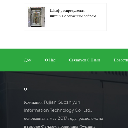
Шкаф распределения
питания с запасным ребром
Автоматизация
распределительного
оборудования,
оборудование управления
Дом
О Нас
Связаться С Нами
Новост
ПЛК
Шкаф электрического
управления
программируемым
О
преобразователем частоты
Компания Fujian Guozhiyun
Шкаф электросчетчика,
Information Technology Co., Ltd.,
используемый в ящике
основанная в мае 2017 года, расположена
электросчетчика торговых
центров
в городе Фучжоу, провинция Фуцзянь,