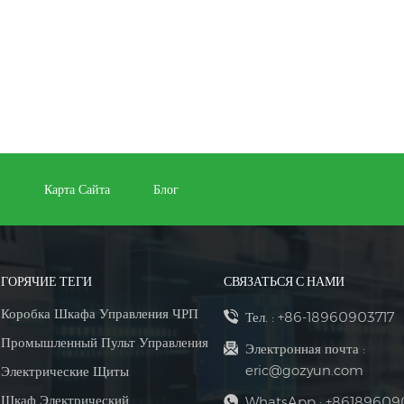
и
Карта Сайта
Блог
ГОРЯЧИЕ ТЕГИ
СВЯЗАТЬСЯ С НАМИ
Коробка Шкафа Управления ЧРП
Тел. :
+86-18960903717
Промышленный Пульт Управления
Электронная почта :
eric@gozyun.com
Электрические Щиты
Шкаф Электрический
WhatsApp :
+86189609