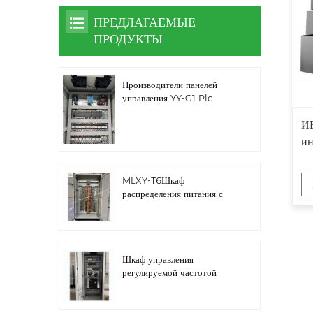
ПРЕДЛАГАЕМЫЕ
ПРОДУКТЫ
Производители панелей
управления YY-G1 Plc
И
ин
MLXY-T6Шкаф
распределения питания с
запасным ребром
Шкаф управления
регулируемой частотой
водяного насоса LZ3