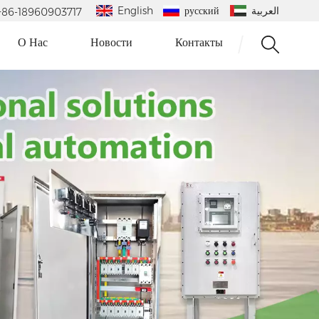
English
русский
العربية
 : +86-18960903717
О Нас
Новости
Контакты