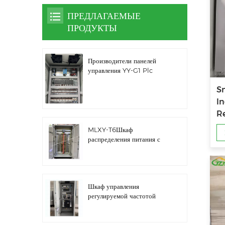
ПРЕДЛАГАЕМЫЕ
ПРОДУКТЫ
Производители панелей
управления YY-G1 Plc
Sm
In
R
MLXY-T6Шкаф
распределения питания с
запасным ребром
Шкаф управления
регулируемой частотой
водяного насоса LZ3