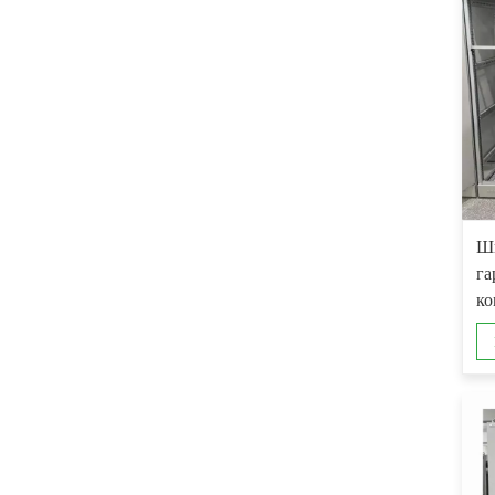
Шк
га
ко
м