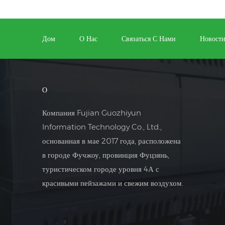
Дом
О Нас
Связаться С Нами
Новост
О
Компания Fujian Guozhiyun
Information Technology Co., Ltd.,
основанная в мае 2017 года, расположена
в городе Фучжоу, провинция Фуцзянь,
туристическом городе уровня 4А с
красивыми пейзажами и свежим воздухом.
Уставный капитал составляет 10
миллионов юаней. Компания является