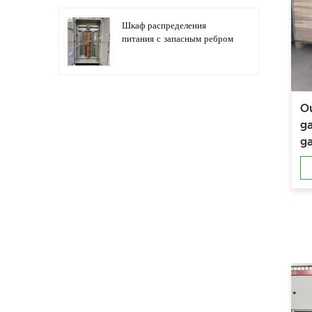
Шкаф распределения
питания с запасным ребром
Автоматизация
Ou
распределительного
ga
оборудования,
g
оборудование управления
ПЛК
Шкаф электрического
управления
программируемым
преобразователем частоты
Шкаф электросчетчика,
используемый в ящике
электросчетчика торговых
центров