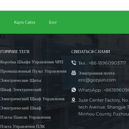
и
Карта Сайта
Блог
ГОРЯЧИЕ ТЕГИ
СВЯЗАТЬСЯ С НАМИ
Коробка Шкафа Управления ЧРП
Тел. :
+86-18960903717
Промышленный Пульт Управления
Электронная почта :
eric@gozyun.com
Электрические Щиты
Шкаф Электрический
WhatsApp :
+86189609
Электрический Шкаф Управления
Juze Center Factory, No.
tech Avenue, Shangjie 
Электрический Шкаф
Minhou County, Fuzhou 
Платы Панели Управления
Плата Управления ПЛК