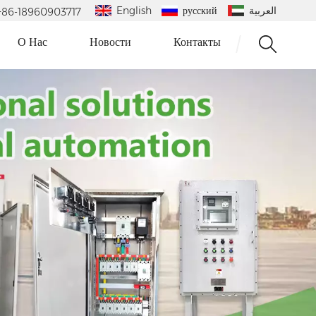
English
русский
العربية
 : +86-18960903717
О Нас
Новости
Контакты