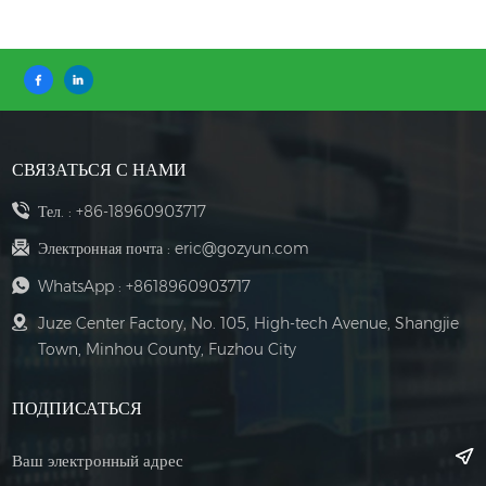
СВЯЗАТЬСЯ С НАМИ
Тел. :
+86-18960903717
Электронная почта :
eric@gozyun.com
WhatsApp :
+8618960903717
Juze Center Factory, No. 105, High-tech Avenue, Shangjie
Town, Minhou County, Fuzhou City
ПОДПИСАТЬСЯ