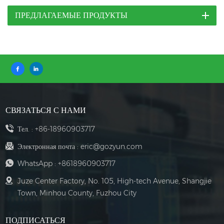
ПРЕДЛАГАЕМЫЕ ПРОДУКТЫ
СВЯЗАТЬСЯ С НАМИ
Тел. :
+86-18960903717
Электронная почта :
eric@gozyun.com
WhatsApp :
+8618960903717
Juze Center Factory, No. 105, High-tech Avenue, Shangjie
Town, Minhou County, Fuzhou City
ПОДПИСАТЬСЯ