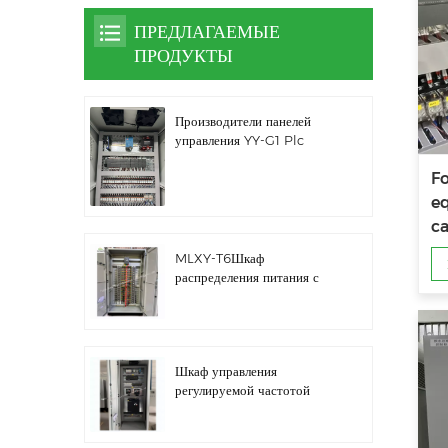
ПРЕДЛАГАЕМЫЕ
ПРОДУКТЫ
Производители панелей
управления YY-G1 Plc
F
e
c
MLXY-T6Шкаф
распределения питания с
запасным ребром
Шкаф управления
регулируемой частотой
водяного насоса LZ3