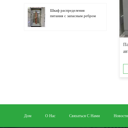
Шкаф распределения
питания с запасным ребром
Автоматизация
Па
распределительного
ав
оборудования,
оборудование управления
ПЛК
Шкаф электрического
управления
программируемым
преобразователем частоты
Шкаф электросчетчика,
используемый в ящике
Дом
О Нас
Связаться С Нами
Новост
электросчетчика торговых
центров