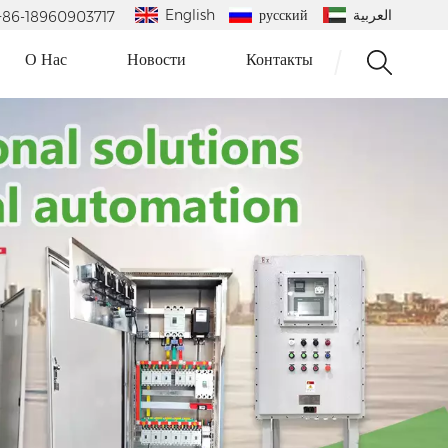
English
русский
العربية
 : +86-18960903717
О Нас
Новости
Контакты