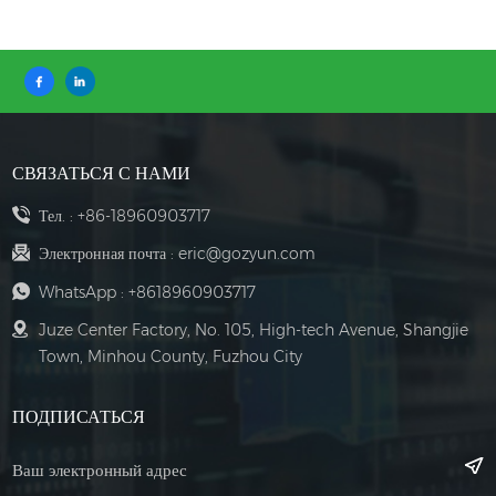
СВЯЗАТЬСЯ С НАМИ
Тел. :
+86-18960903717
Электронная почта :
eric@gozyun.com
WhatsApp :
+8618960903717
Juze Center Factory, No. 105, High-tech Avenue, Shangjie
Town, Minhou County, Fuzhou City
ПОДПИСАТЬСЯ