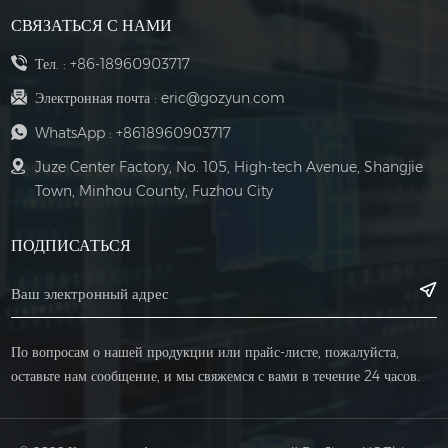
может снизить
основном включает
СВЯЗАТЬСЯ С НАМИ
пусковой ток,
в себя такие
уменьшить
компоненты, как
Тел. :
+86-18960903717
воздействие на
контроллеры,
Электронная почта :
eric@gozyun.com
систему
контакторы, реле,
WhatsApp :
+8618960903717
распределения и
кнопки, световые
Juze Center Factory, No. 105, High-tech Avenue, Shangjie
продлить срок
индикаторы и т. д.
Town, Minhou County, Fuzhou City
службы двигателя и
Эти компоненты
сопутствующего
могут выполнять
ПОДПИСАТЬСЯ
оборудования.
такие функции, как
запуск, остановка,
вращение и
управление
По вопросам о нашей продукции или прайс-листе, пожалуйста,
скоростью
оставьте нам сообщение, и мы свяжемся с вами в течение 24 часов.
двигателя. Силовая
цепь в основном