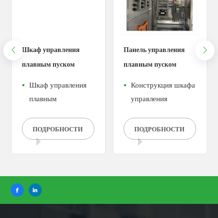
Шкаф управления
Панель управления
плавным пуском
плавным пуском
двигателя мощностью
двигателя из
Шкаф управления
Конструкция шкафа
45 кВт из
нержавеющей стали
плавным
управления
нержавеющей стали
мощностью 160 кВт
пуском:Шкаф
двигателемШкаф
управления
управления
ПОДРОБНОСТИ
ПОДРОБНОСТИ
плавным пуском —
двигателем состоит
это электрическое
из двух частей:
оборудование,
цепи управления и
используемое для
силовой цепи.
управления
Среди них схема
двигателем, которое
управления в