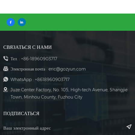
СВЯЗАТЬСЯ С НАМИ
Тел. :
+86-18960903717
Электронная почта :
eric@gozyun.com
WhatsApp :
+8618960903717
Juze Center Factory, No. 105, High-tech Avenue, Shangjie
Town, Minhou County, Fuzhou City
ПОДПИСАТЬСЯ