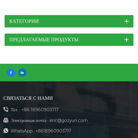
КАТЕГОРИИ
ПРЕДЛАГАЕМЫЕ ПРОДУКТЫ
СВЯЗАТЬСЯ С НАМИ
Тел. :
+86-18960903717
Электронная почта :
eric@gozyun.com
WhatsApp :
+8618960903717