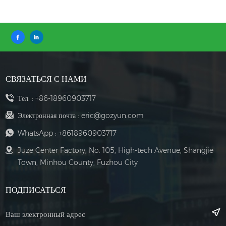
СВЯЗАТЬСЯ С НАМИ
Тел. :
+86-18960903717
Электронная почта :
eric@gozyun.com
WhatsApp :
+8618960903717
Juze Center Factory, No. 105, High-tech Avenue, Shangjie
Town, Minhou County, Fuzhou City
ПОДПИСАТЬСЯ