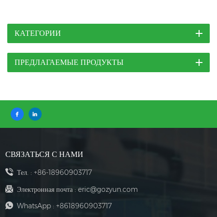
КАТЕГОРИИ
ПРЕДЛАГАЕМЫЕ ПРОДУКТЫ
СВЯЗАТЬСЯ С НАМИ
Тел. :
+86-18960903717
Электронная почта :
eric@gozyun.com
WhatsApp :
+8618960903717