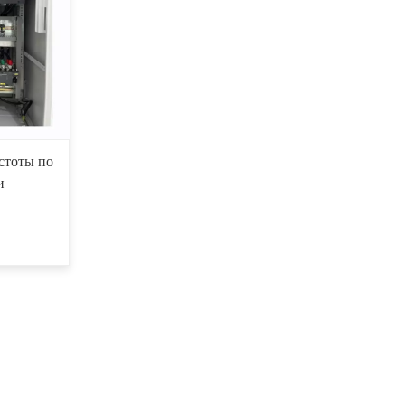
стоты по
и