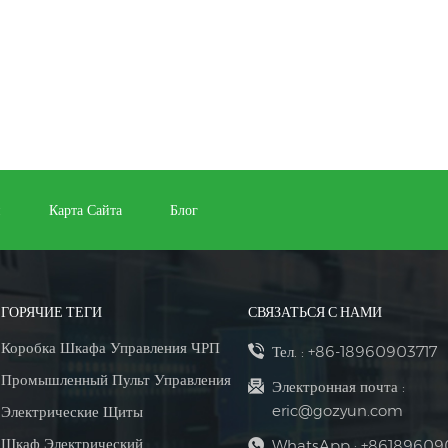
и
Карта Сайта
Блог
ГОРЯЧИЕ ТЕГИ
СВЯЗАТЬСЯ С НАМИ
Коробка Шкафа Управления ЧРП
Тел. :
+86-18960903717
Промышленный Пульт Управления
Электронная почта :
eric@gozyun.com
Электрические Щиты
Шкаф Электрический
WhatsApp :
+86189609