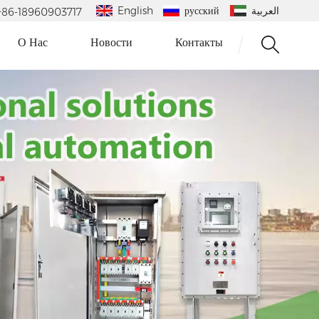
English
русский
العربية
 : +86-18960903717
О Нас
Новости
Контакты