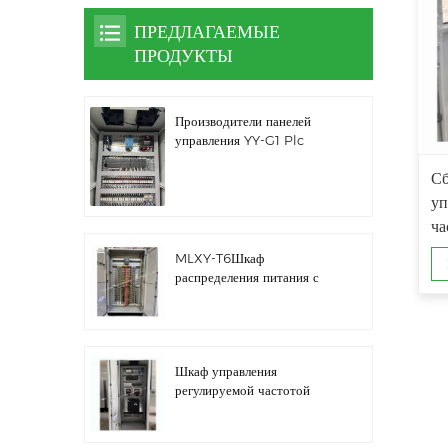
ПРЕДЛАГАЕМЫЕ
ПРОДУКТЫ
Производители панелей
управления YY-G1 Plc
Сб
уп
ча
пр
MLXY-T6Шкаф
распределения питания с
запасным ребром
Шкаф управления
регулируемой частотой
водяного насоса LZ3