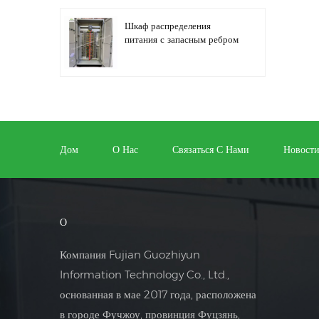
Шкаф распределения
питания с запасным ребром
Автоматизация
распределительного
оборудования,
оборудование управления
Дом
О Нас
Связаться С Нами
Новост
ПЛК
Шкаф электрического
управления
программируемым
О
преобразователем частоты
Компания Fujian Guozhiyun
Шкаф электросчетчика,
Information Technology Co., Ltd.,
используемый в ящике
основанная в мае 2017 года, расположена
электросчетчика торговых
центров
в городе Фучжоу, провинция Фуцзянь,