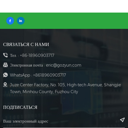
улучшило возможности борьбы с наводнениями и решило для
клиента проблему наводнений, вызванных электричеством. Этот
тип шкафа управления используется не только для отвода паводков,
но и для управления системами водоснабжения, очистки сточных
вод, выхлопных газов и других систем.
СВЯЗАТЬСЯ С НАМИ
Тел. :
+86-18960903717
Электронная почта :
eric@gozyun.com
WhatsApp :
+8618960903717
Juze Center Factory, No. 105, High-tech Avenue, Shangjie
Town, Minhou County, Fuzhou City
ПОДПИСАТЬСЯ