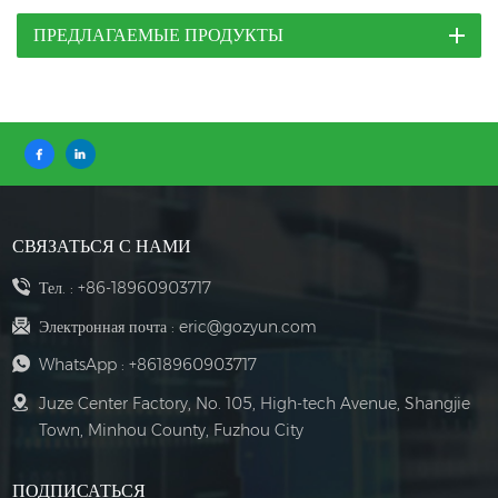
ПРЕДЛАГАЕМЫЕ ПРОДУКТЫ
СВЯЗАТЬСЯ С НАМИ
Тел. :
+86-18960903717
Электронная почта :
eric@gozyun.com
WhatsApp :
+8618960903717
Juze Center Factory, No. 105, High-tech Avenue, Shangjie
Town, Minhou County, Fuzhou City
ПОДПИСАТЬСЯ