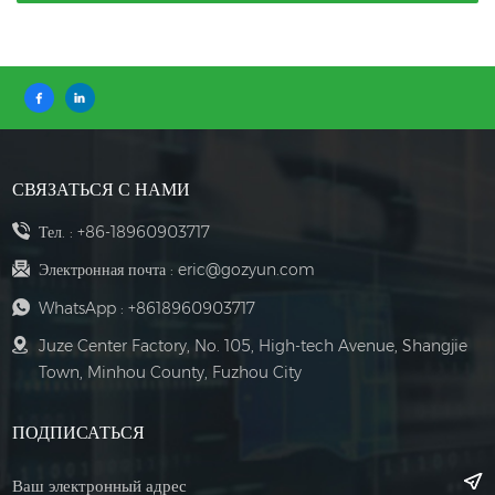
СВЯЗАТЬСЯ С НАМИ
Тел. :
+86-18960903717
Электронная почта :
eric@gozyun.com
WhatsApp :
+8618960903717
Juze Center Factory, No. 105, High-tech Avenue, Shangjie
Town, Minhou County, Fuzhou City
ПОДПИСАТЬСЯ