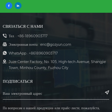
неблагоприятным факторам.влияние на обеспечение стабильной
работы системы внутреннего контроля.Благодаря поддержке шкафов
IoT IO эффективность работы горных кранов была значительно
улучшена. Эффективно снижает риск нестабильности
сигналаОтказы оборудования и несчастные случаи, вызванные
СВЯЗАТЬСЯ С НАМИ
определенными условиями, сократили рабочий цикл.Если у вас
Тел. :
+86-18960903717
также есть проекты в суровых условиях, требующие
автоматизированного и интеллектуального управления, свяжитесь с
Электронная почта :
eric@gozyun.com
Guozhiyun, чтобы решить ваши проблемы!
WhatsApp :
+8618960903717
Juze Center Factory, No. 105, High-tech Avenue, Shangjie
Town, Minhou County, Fuzhou City
ПОДПИСАТЬСЯ
По вопросам о нашей продукции или прайс-листе, пожалуйста,