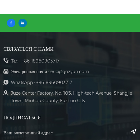
СВЯЗАТЬСЯ С НАМИ
Тел. :
+86-18960903717
Электронная почта :
eric@gozyun.com
WhatsApp :
+8618960903717
Juze Center Factory, No. 105, High-tech Avenue, Shangjie
Town, Minhou County, Fuzhou City
ПОДПИСАТЬСЯ