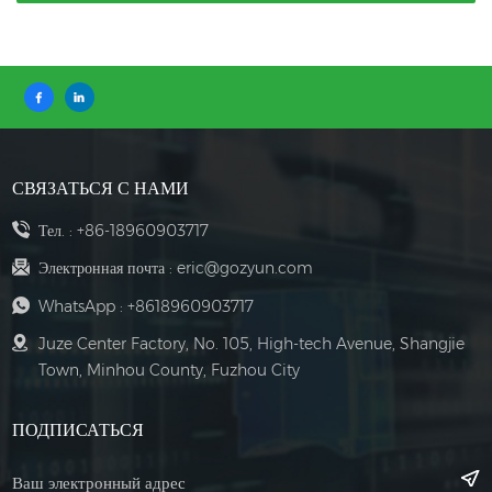
СВЯЗАТЬСЯ С НАМИ
Тел. :
+86-18960903717
Электронная почта :
eric@gozyun.com
WhatsApp :
+8618960903717
Juze Center Factory, No. 105, High-tech Avenue, Shangjie
Town, Minhou County, Fuzhou City
ПОДПИСАТЬСЯ