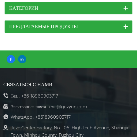
КАТЕГОРИИ
ПРЕДЛАГАЕМЫЕ ПРОДУКТЫ
СВЯЗАТЬСЯ С НАМИ
Тел. :
+86-18960903717
Электронная почта :
eric@gozyun.com
WhatsApp :
+8618960903717
Juze Center Factory, No. 105, High-tech Avenue, Shangjie
Town, Minhou County, Fuzhou City