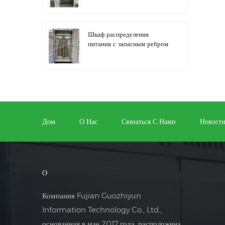
Шкаф распределения
питания с запасным ребром
Автоматизация
распределительного
оборудования,
оборудование управления
Дом
О Нас
Связаться С Нами
Новост
ПЛК
Шкаф электрического
управления
программируемым
О
преобразователем частоты
Компания Fujian Guozhiyun
Шкаф электросчетчика,
Information Technology Co., Ltd.,
используемый в ящике
основанная в мае 2017 года, расположена
электросчетчика торговых