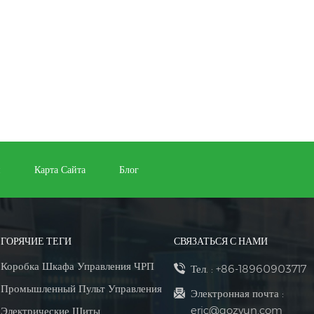
и
Карта Сайта
Блог
ГОРЯЧИЕ ТЕГИ
СВЯЗАТЬСЯ С НАМИ
Коробка Шкафа Управления ЧРП
Тел. :
+86-18960903717
Промышленный Пульт Управления
Электронная почта :
eric@gozyun.com
Электрические Щиты