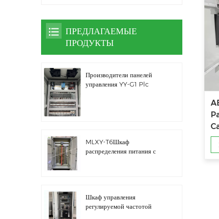
ПРЕДЛАГАЕМЫЕ
ПРОДУКТЫ
Производители панелей
управления YY-G1 Plc
A
P
Ca
m
MLXY-T6Шкаф
распределения питания с
запасным ребром
Шкаф управления
регулируемой частотой
водяного насоса LZ3