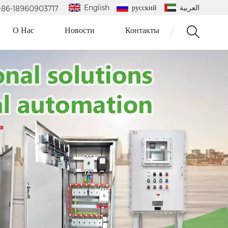
English
русский
العربية
 : +86-18960903717
О Нас
Новости
Контакты