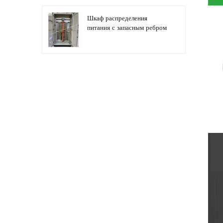
Шкаф распределения
питания с запасным ребром
Автоматизация
распределительного
оборудования,
оборудование управления
ПЛК
Шкаф электрического
управления
программируемым
преобразователем частоты
Шкаф электросчетчика,
используемый в ящике
электросчетчика торговых
центров