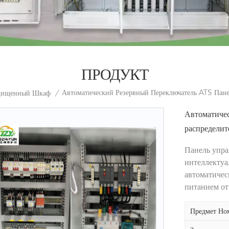
ПРОДУКТ
Автоматический Резервный Переключатель ATS Пане
щищенный Шкаф
/
Автоматичес
распределит
Панель упра
интеллектуа
автоматичес
питанием от
Предмет Ном