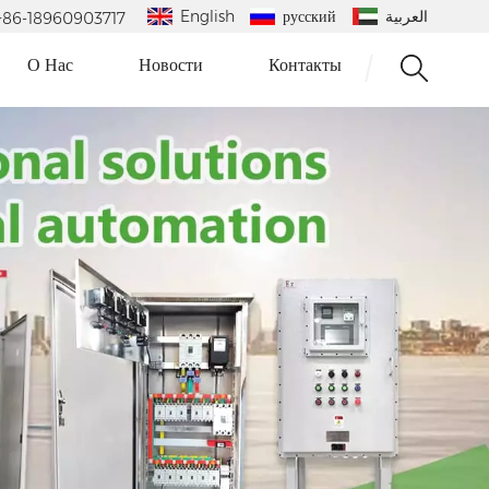
English
русский
العربية
 : +86-18960903717
О Нас
Новости
Контакты