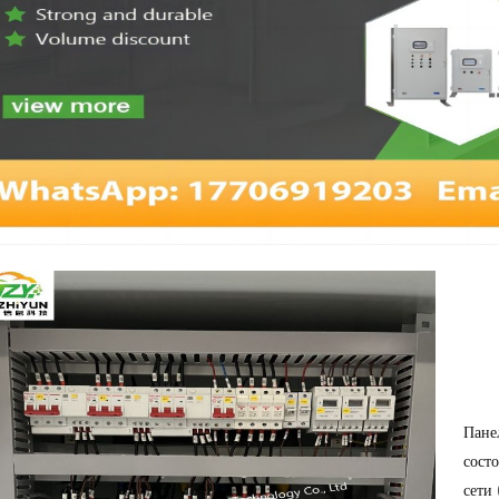
Пане
сост
сети