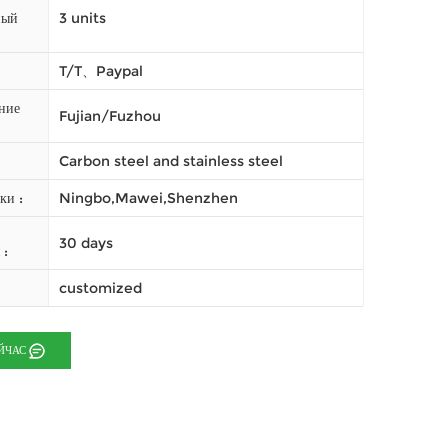
ный
3 units
T/T、Paypal
ние
Fujian/Fuzhou
Carbon steel and stainless steel
ки :
Ningbo,Mawei,Shenzhen
30 days
 :
customized
ЙЧАС