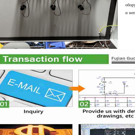
обор
и не