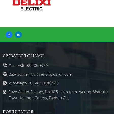
СВЯЗАТЬСЯ С НАМИ
Тел. :
+86-18960903717
Электронная почта :
eric@gozyun.com
WhatsApp :
+8618960903717
Juze Center Factory, No. 105, High-tech Avenue, Shangjie
Town, Minhou County, Fuzhou City
ПОДПИСАТЬСЯ